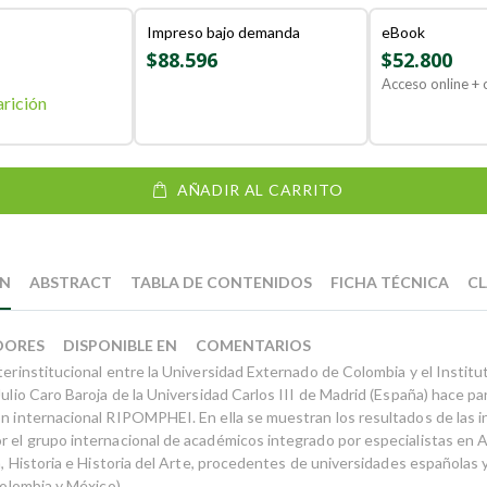
Impreso bajo demanda
eBook
$88.596
$52.800
Acceso online + o
rición
AÑADIR AL CARRITO
ÓN
ABSTRACT
TABLA DE CONTENIDOS
FICHA TÉCNICA
CL
DORES
DISPONIBLE EN
COMENTARIOS
terinstitucional entre la Universidad Externado de Colombia y el Institu
Julio Caro Baroja de la Universidad Carlos III de Madrid (España) hace p
ón internacional RIPOMPHEI. En ella se muestran los resultados de las 
r el grupo internacional de académicos integrado por especialistas en 
ca, Historia e Historia del Arte, procedentes de universidades españolas
 Colombia y México).