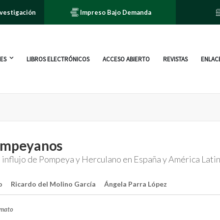
nvestigación
Impreso Bajo Demanda
ES
LIBROS ELECTRÓNICOS
ACCESO ABIERTO
REVISTAS
ENLACE
ompeyanos
 influjo de Pompeya y Herculano en España y América Lati
o
Ricardo del Molino García
Ángela Parra López
rmato