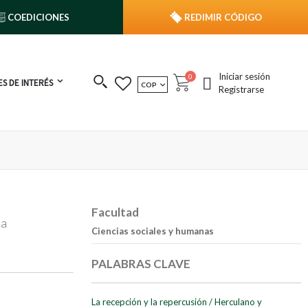
COEDICIONES
REDIMIR CÓDIGO
Iniciar sesión
publicaciones
0
S DE INTERÉS
MONEDA
COP
Cart
Registrarse
Facultad
na
Ciencias sociales y humanas
PALABRAS CLAVE
La recepción y la repercusión
/
Herculano y