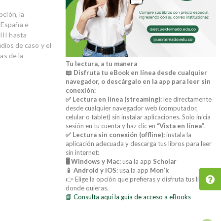
ción, la
 España e
III hasta
udios de caso y el
as de la
Tu lectura, a tu manera
📖 Disfruta tu eBook en línea desde cualquier
navegador, o descárgalo en la app para leer sin
conexión:
✅ Lectura en línea (streaming):
lee directamente
desde cualquier navegador web (computador,
celular o tablet) sin instalar aplicaciones. Solo inicia
sesión en tu cuenta y haz clic en
“Vista en línea”
.
✅ Lectura sin conexión (offline):
instala la
aplicación adecuada y descarga tus libros para leer
sin internet:
🖥️ Windows y Mac:
usa la app
Scholar
📱 Android y iOS:
usa la app
Mon’k
👉 Elige la opción que prefieras y disfruta tus libros
donde quieras.
📘 Consulta aquí la guía de acceso a eBooks