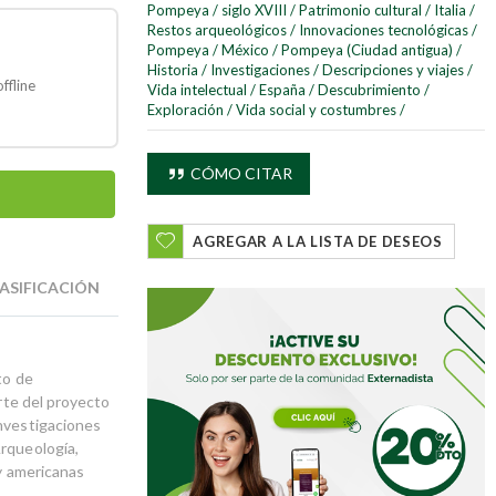
Pompeya
/
siglo XVIII
/
Patrimonio cultural
/
Italia
/
Restos arqueológicos
/
Innovaciones tecnológicas
/
Pompeya
/
México
/
Pompeya (Ciudad antigua)
/
Historia
/
Investigaciones
/
Descripciones y viajes
/
ffline
Vida intelectual
/
España
/
Descubrimiento
/
Exploración
/
Vida social y costumbres
/
CÓMO CITAR
AGREGAR A LA LISTA DE DESEOS
ASIFICACIÓN
to de
arte del proyecto
investigaciones
Arqueología,
 y americanas