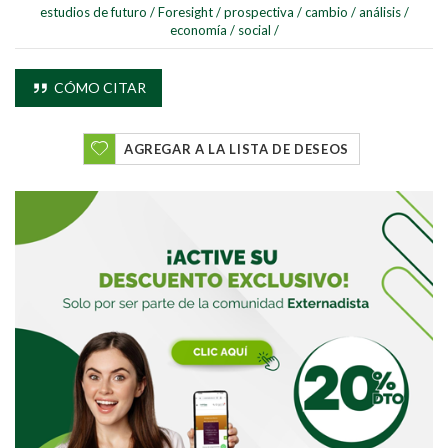
estudios de futuro
/
Foresight
/
prospectiva
/
cambio
/
análisis
/
economía
/
social
/
CÓMO CITAR
AGREGAR A LA LISTA DE DESEOS
Buscar
Buscar