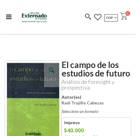
Departamento de
Libros resultado de
Impreso Bajo
publicaciones
investigación
Demanda
publi
0
MONEDA
COP
Cart
COEDICIONES
REDIMIR CÓDIGO
El campo de los
Skip
Skip
to
to
estudios de futuro
the
the
end
beginning
Análisis de Foresight y
of
of
prospectiva
the
the
images
images
Autor(es)
gallery
gallery
Raúl Trujillo Cabezas
Seleccione un formato
Impreso
$40.000