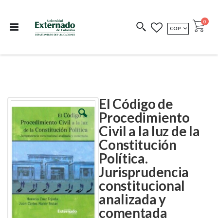
Departamento de
Libros resultado de
Impreso Bajo
publicaciones
investigación
Demanda
publi
0
MONEDA
COP
Cart
COEDICIONES
REDIMIR CÓDIGO
El Código de
Skip
Skip
to
to
Procedimiento
the
the
Civil a la luz de la
end
beginning
of
of
Constitución
the
the
images
images
Política.
gallery
gallery
Jurisprudencia
constitucional
analizada y
comentada