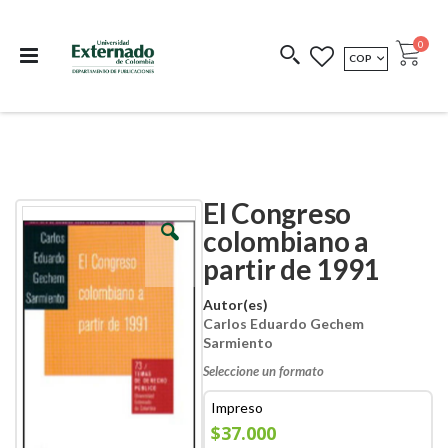
Departamento de
Libros resultado de
Impreso Bajo
publicaciones
investigación
Demanda
publi
0
MONEDA
COP
Cart
COEDICIONES
REDIMIR CÓDIGO
El Congreso
Skip
Skip
to
to
colombiano a
the
the
partir de 1991
end
beginning
of
of
the
the
Autor(es)
images
images
Carlos Eduardo Gechem
gallery
gallery
Sarmiento
Seleccione un formato
Impreso
$37.000