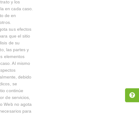
trato y los
la en cada caso.
to de en
otros.
gota sus efectos
ara que el sitio
isis de su
to, las partes y
los elementos
 caso. Al mismo
aspectos
inalmente, debido
dicos, se
tio continúe
or de servicios,
tio Web no agota
 necesarios para