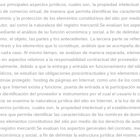
us principales aspectos jurídicos, cuales son, la propiedad intelectual 
o de comercio virtual, de manera que permita identificar las caracterís
inio y la protección de los elementos constitutivos del sitio por medi
tor, así como la naturaleza del registro mercantil.Se evalúan los asp
ediante el análisis de su función económica y social, a fin de delimitar
smo, el objeto, las partes y los antecedentes. La tercera parte se refie
ntrato y los elementos que lo constituye, análisis que se acompaña d
n cada caso. Al mismo tiempo, se evalúan de manera separada, elemen
e en aspectos relativos a la responsabilidad contractual del proveedor 
inalmente, debido a que la entrega y entrada en funcionamiento del si
rídicos, se estudian las obligaciones poscontractuales y los elementos
ontinúe protegido. hosting de páginas en Internet, como uno de los con
 que Internet exista y funcione, puerta de entrada a la participación e
 identificación del proveedor e instrumentos por el cual el usuario lo 
ia se examina la naturaleza jurídica del sitio en Internet, a la luz de 
pectos jurídicos, cuales son, la propiedad intelectual y el establecimie
nera que permita identificar las características de los nombres de domi
los elementos constitutivos del sitio por medio de los derechos de auto
 registro mercantil.Se evalúan los aspectos generales del contrato, med
conómica y social, a fin de delimitar la estructura jurídica del mismo, e