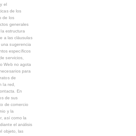
y el
ticas de los
o de los
ectos generales
 la estructura
re a las cláusulas
e una sugerencia
tos específicos
de servicios,
tio Web no agota
 necesarios para
tratos de
n la red,
contacta. En
dos de sus
nto de comercio
nio y la
r, así como la
iante el análisis
l objeto, las