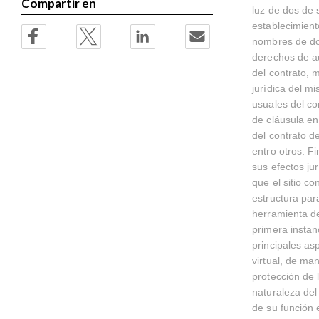
Compartir en
luz de dos de s
establecimient
nombres de dom
derechos de au
del contrato, m
jurídica del mi
usuales del co
de cláusula e
del contrato d
entro otros. F
sus efectos ju
que el sitio c
estructura para
herramienta de
primera instanc
principales as
virtual, de ma
protección de 
naturaleza del
de su función e