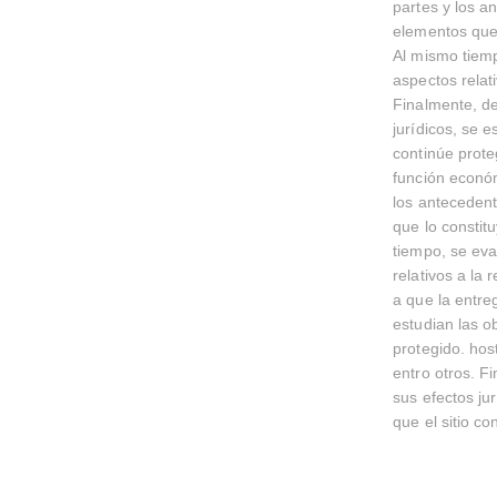
partes y los an
elementos que 
Al mismo tiem
aspectos relat
Finalmente, de
jurídicos, se 
continúe prote
función económi
los antecedent
que lo constit
tiempo, se ev
relativos a la
a que la entre
estudian las o
protegido. hos
entro otros. F
sus efectos ju
que el sitio co