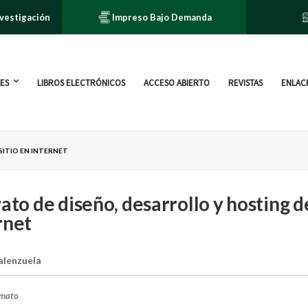
nvestigación
Impreso Bajo Demanda
ES
LIBROS ELECTRÓNICOS
ACCESO ABIERTO
REVISTAS
ENLACE
SITIO EN INTERNET
rato de diseño, desarrollo y hosting de
rnet
alenzuela
rmato