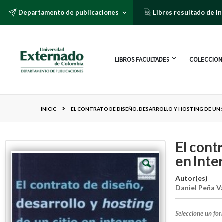
Departamento de publicaciones
Libros resultado de i
LIBROS FACULTADES
COLECCION
INICIO
EL CONTRATO DE DISEÑO, DESARROLLO Y HOSTING DE UN 
El cont
en Inte
Autor(es)
Daniel Peña V
Seleccione un fo