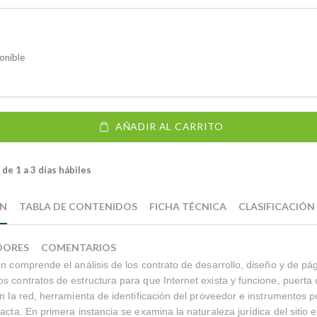
onible
AÑADIR AL CARRITO
de 1 a 3 días hábiles
ÓN
TABLA DE CONTENIDOS
FICHA TÉCNICA
CLASIFICACIÓN
DORES
COMENTARIOS
ón comprende el análisis de los contrato de desarrollo, diseño y de pág
s contratos de estructura para que Internet exista y funcione, puerta 
en la red, herramienta de identificación del proveedor e instrumentos po
acta. En primera instancia se examina la naturaleza jurídica del sitio e