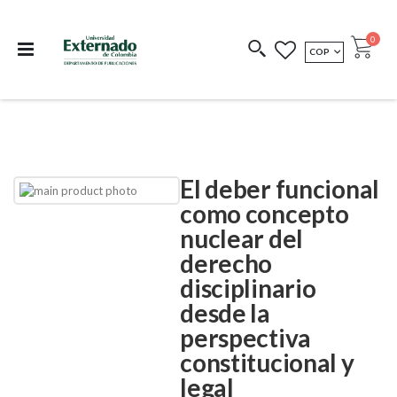
Departamento de
Libros resultado de
Impreso Bajo
publicaciones
investigación
Demanda
publi
0
MONEDA
COP
Cart
COEDICIONES
REDIMIR CÓDIGO
El deber funcional
Skip
Skip
to
to
como concepto
the
the
nuclear del
end
beginning
of
of
derecho
the
the
images
images
disciplinario
gallery
gallery
desde la
perspectiva
constitucional y
legal