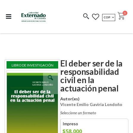
Departamento de
Libros resultado de
Impreso Bajo
publicaciones
investigación
Demanda
publi
0
MONEDA
COP
Cart
COEDICIONES
REDIMIR CÓDIGO
El deber ser de la
Skip
Skip
LIBRO DE INVESTIGACIÓN
to
to
responsabilidad
the
the
civil en la
end
beginning
of
of
actuación penal
the
the
images
images
Autor(es)
gallery
gallery
Vicente Emilio Gaviria Londoño
Seleccione un formato
Impreso
$58.000