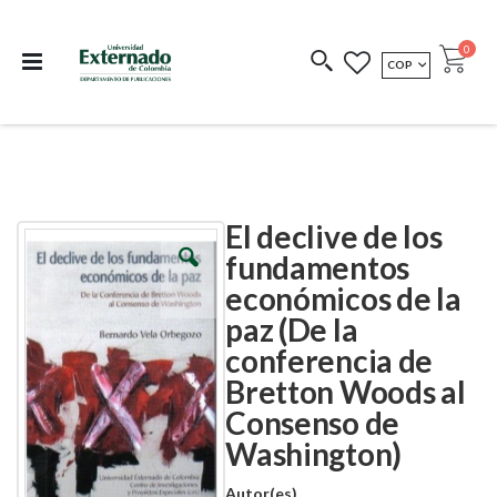
Departamento de
Libros resultado de
Impreso Bajo
publicaciones
investigación
Demanda
publi
0
MONEDA
COP
Cart
COEDICIONES
REDIMIR CÓDIGO
El declive de los
Skip
Skip
to
to
fundamentos
the
the
económicos de la
end
beginning
of
of
paz (De la
the
the
images
images
conferencia de
gallery
gallery
Bretton Woods al
Consenso de
Washington)
Autor(es)