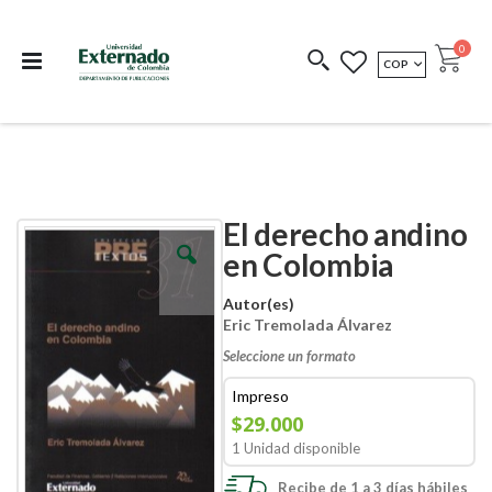
Departamento de
Libros resultado de
Impreso Bajo
publicaciones
investigación
Demanda
publi
0
MONEDA
COP
Cart
COEDICIONES
REDIMIR CÓDIGO
El derecho andino
Skip
Skip
to
to
en Colombia
the
the
end
beginning
Autor(es)
of
of
Eric Tremolada Álvarez
the
the
images
images
Seleccione un formato
gallery
gallery
Impreso
$29.000
1 Unidad disponible
Recibe de 1 a 3 días hábiles