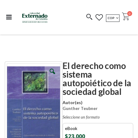
Departamento de
Libros resultado de
Impreso Bajo
publicaciones
investigación
Demanda
publi
0
MONEDA
COP
Cart
COEDICIONES
REDIMIR CÓDIGO
El derecho como
Skip
Skip
to
to
sistema
the
the
autopoiético de la
end
beginning
of
of
sociedad global
the
the
images
images
Autor(es)
gallery
gallery
Gunther Teubner
Seleccione un formato
eBook
$23.000