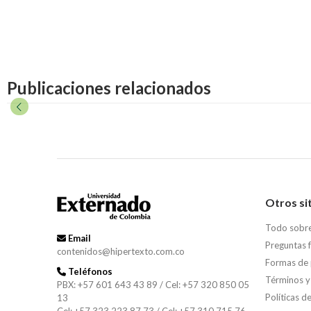
Publicaciones relacionados
Otros si
Todo sobr
Email
Preguntas 
contenidos@hipertexto.com.co
Formas de
Teléfonos
Términos y
PBX: +57 601 643 43 89 / Cel: +57 320 850 05
Políticas d
13
Cel: +57 323 223 87 73 / Cel: +57 310 715 76