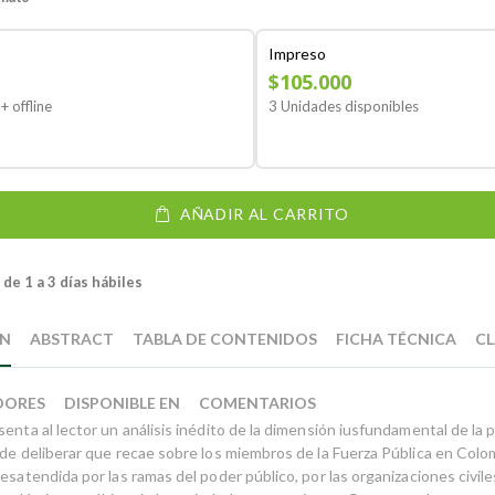
Impreso
$105.000
+ offline
3 Unidades disponibles
AÑADIR AL CARRITO
de 1 a 3 días hábiles
ÓN
ABSTRACT
TABLA DE CONTENIDOS
FICHA TÉCNICA
CL
DORES
DISPONIBLE EN
COMENTARIOS
enta al lector un análisis inédito de la dimensión iusfundamental de la 
 de deliberar que recae sobre los miembros de la Fuerza Pública en Colo
esatendida por las ramas del poder público, por las organizaciones civiles