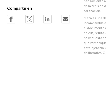
pensamiento ac
de la tesis de 
Compartir en
calificación.
"Esta es una de
incomparable or
el documento de
en ella, refuta
ha impuesto so
que reivindiqu
este ejercicio,
deliberativa. Q