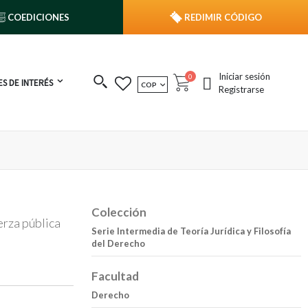
COEDICIONES
REDIMIR CÓDIGO
Iniciar sesión
publicaciones
0
S DE INTERÉS
MONEDA
COP
Cart
Registrarse
Colección
erza pública
Serie Intermedia de Teoría Jurídica y Filosofía
del Derecho
Facultad
Derecho