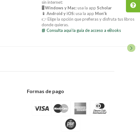
sin internet:
🖥️ Windows y Mac:
usa la app
Scholar
📱 Android y iOS:
usa la app
Mon’k
👉 Elige la opción que prefieras y disfruta tus libros
donde quieras.
📘 Consulta aquí la guía de acceso a eBooks
Formas de pago