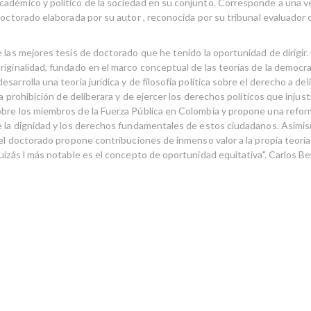
adémico y político de la sociedad en su conjunto. Corresponde a una v
doctorado elaborada por su autor , reconocida por su tribunal evaluador
 las mejores tesis de doctorado que he tenido la oportunidad de dirigir.
iginalidad, fundado en el marco conceptual de las teorías de la democrac
sarrolla una teoría jurídica y de filosofía política sobre el derecho a de
 la prohibición de deliberara y de ejercer los derechos políticos que inju
bre los miembros de la Fuerza Pública en Colombia y propone una reform
e la dignidad y los derechos fundamentales de estos ciudadanos. Asimism
 el doctorado propone contribuciones de inmenso valor a la propia teorí
uizás l más notable es el concepto de oportunidad equitativa". Carlos Be