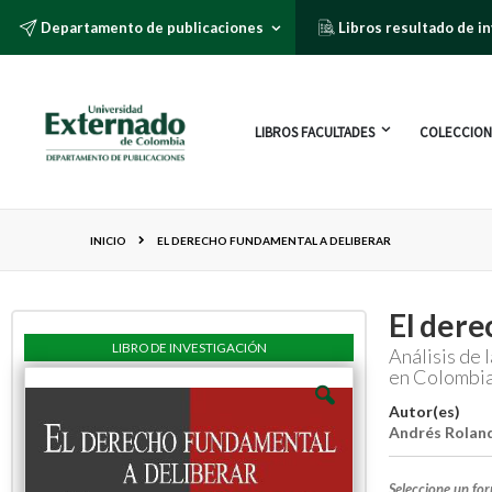
Departamento de publicaciones
Libros resultado de i
LIBROS FACULTADES
COLECCION
INICIO
EL DERECHO FUNDAMENTAL A DELIBERAR
El dere
LIBRO DE INVESTIGACIÓN
Análisis de 
en Colombi
Autor(es)
Andrés Rolan
Seleccione un fo