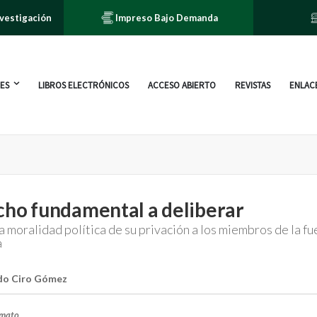
nvestigación
Impreso Bajo Demanda
ES
LIBROS ELECTRÓNICOS
ACCESO ABIERTO
REVISTAS
ENLACE
cho fundamental a deliberar
la moralidad política de su privación a los miembros de la fu
a
do Ciro Gómez
rmato