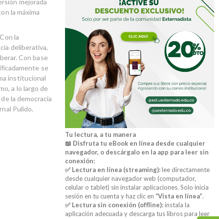
ersión mejorada
 con la máxima
 Con la
ia deliberativa,
liberar. Con base
stificadamente se
a institucional
o, a lo largo de
a de la democracia
rnal Pulido.
Tu lectura, a tu manera
📖 Disfruta tu eBook en línea desde cualquier
navegador, o descárgalo en la app para leer sin
conexión:
✅ Lectura en línea (streaming):
lee directamente
desde cualquier navegador web (computador,
celular o tablet) sin instalar aplicaciones. Solo inicia
sesión en tu cuenta y haz clic en
“Vista en línea”
.
✅ Lectura sin conexión (offline):
instala la
aplicación adecuada y descarga tus libros para leer