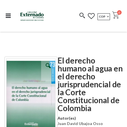
Departamento de
Libros resultado de
Impreso Bajo
publicaciones
investigación
Demanda
publi
0
MONEDA
COP
Cart
COEDICIONES
REDIMIR CÓDIGO
El derecho
Skip
Skip
to
to
humano al agua en
the
the
el derecho
end
beginning
of
of
jurisprudencial de
the
the
images
images
la Corte
gallery
gallery
Constitucional de
Colombia
Autor(es)
Juan David Ubajoa Osso