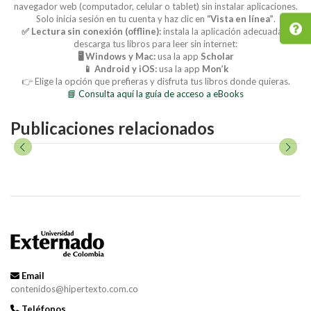
navegador web (computador, celular o tablet) sin instalar aplicaciones.
Solo inicia sesión en tu cuenta y haz clic en
“Vista en línea”
.
✅ Lectura sin conexión (offline):
instala la aplicación adecuada y
descarga tus libros para leer sin internet:
🖥️ Windows y Mac:
usa la app
Scholar
📱 Android y iOS:
usa la app
Mon’k
👉 Elige la opción que prefieras y disfruta tus libros donde quieras.
📘 Consulta aquí la guía de acceso a eBooks
Publicaciones relacionados
Email
contenidos@hipertexto.com.co
Teléfonos