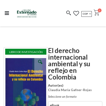
Departamento de
Libros resultado de
Impreso Bajo
publicaciones
investigación
Demanda
publi
0
MONEDA
COP
Cart
COEDICIONES
REDIMIR CÓDIGO
El derecho
Skip
Skip
LIBRO DE INVESTIGACIÓN
to
to
internacional
the
the
ambiental y su
end
beginning
of
of
reflejo en
the
the
images
images
Colombia
gallery
gallery
Autor(es)
Claudia María Gafner-Rojas
Seleccione un formato
eBook