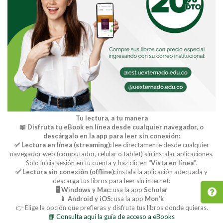
Tu lectura, a tu manera
📖 Disfruta tu eBook en línea desde cualquier navegador, o
descárgalo en la app para leer sin conexión:
✅ Lectura en línea (streaming):
lee directamente desde cualquier
navegador web (computador, celular o tablet) sin instalar aplicaciones.
Solo inicia sesión en tu cuenta y haz clic en
“Vista en línea”
.
✅ Lectura sin conexión (offline):
instala la aplicación adecuada y
descarga tus libros para leer sin internet:
🖥️ Windows y Mac:
usa la app
Scholar
📱 Android y iOS:
usa la app
Mon’k
👉 Elige la opción que prefieras y disfruta tus libros donde quieras.
📘 Consulta aquí la guía de acceso a eBooks