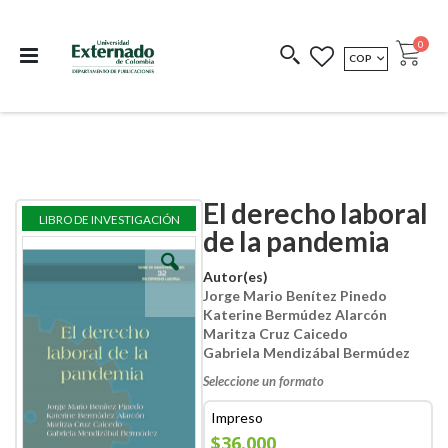
Departamento de
Libros resultado de
Impreso Bajo
publicaciones
investigación
Demanda
publi
0
MONEDA
COP
Cart
COEDICIONES
REDIMIR CÓDIGO
El derecho laboral
Skip
Skip
LIBRO DE INVESTIGACIÓN
to
to
de la pandemia
the
the
end
beginning
Autor(es)
of
of
Jorge Mario Benítez Pinedo
the
the
Katerine Bermúdez Alarcón
images
images
gallery
gallery
Maritza Cruz Caicedo
Gabriela Mendizábal Bermúdez
Seleccione un formato
Impreso
$36.000