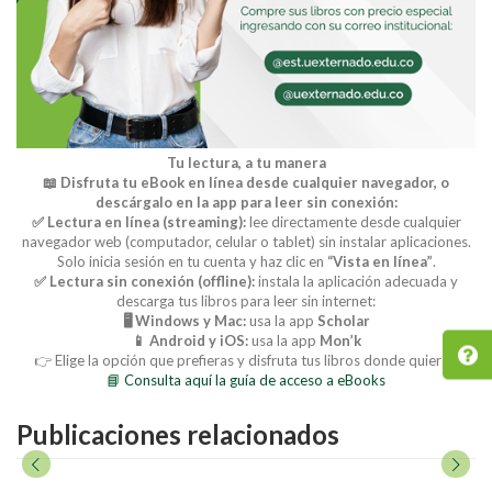
Tu lectura, a tu manera
📖 Disfruta tu eBook en línea desde cualquier navegador, o
descárgalo en la app para leer sin conexión:
✅ Lectura en línea (streaming):
lee directamente desde cualquier
navegador web (computador, celular o tablet) sin instalar aplicaciones.
Solo inicia sesión en tu cuenta y haz clic en
“Vista en línea”
.
✅ Lectura sin conexión (offline):
instala la aplicación adecuada y
descarga tus libros para leer sin internet:
🖥️ Windows y Mac:
usa la app
Scholar
📱 Android y iOS:
usa la app
Mon’k
👉 Elige la opción que prefieras y disfruta tus libros donde quieras.
📘 Consulta aquí la guía de acceso a eBooks
Publicaciones relacionados