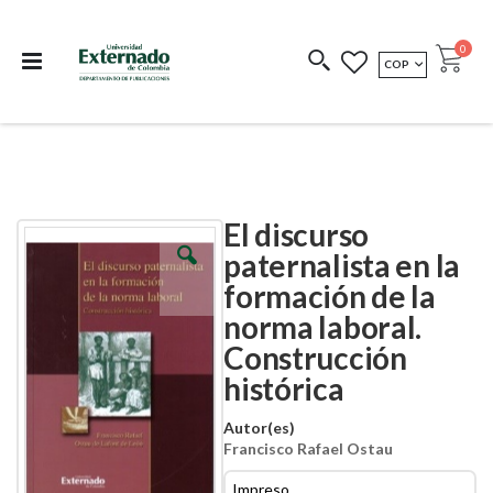
Departamento de
Libros resultado de
Impreso Bajo
publicaciones
investigación
Demanda
publi
0
MONEDA
COP
Cart
COEDICIONES
REDIMIR CÓDIGO
El discurso
Skip
Skip
to
to
paternalista en la
the
the
formación de la
end
beginning
of
of
norma laboral.
the
the
images
images
Construcción
gallery
gallery
histórica
Autor(es)
Francisco Rafael Ostau
Impreso