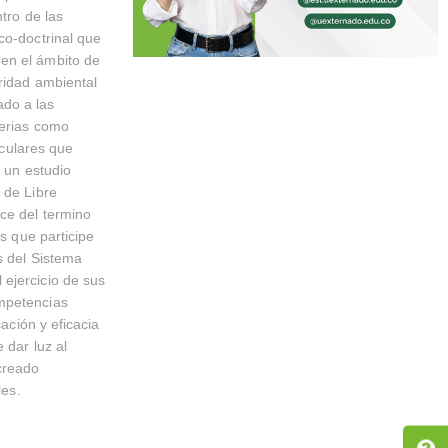
tro de las
co-doctrinal que
en el ámbito de
ridad ambiental
ado a las
terias como
iculares que
a un estudio
 de Libre
ce del termino
s que participe
s del Sistema
ejercicio de sus
ompetencias
ación y eficacia
 dar luz al
creado
les.