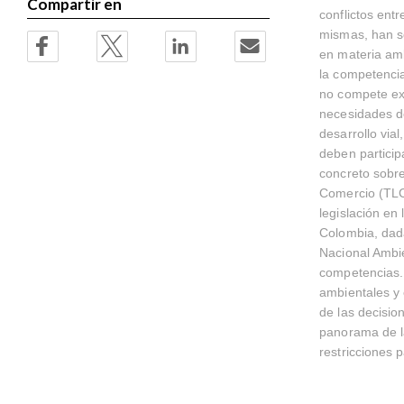
Compartir en
conflictos ent
mismas, han se
en materia amb
la competencia
no compete ex
necesidades de
desarrollo vial
deben particip
concreto sobre
Comercio (TLC)
legislación en
Colombia, dada
Nacional Ambie
competencias.
ambientales y e
de las decisio
panorama de la
restricciones p