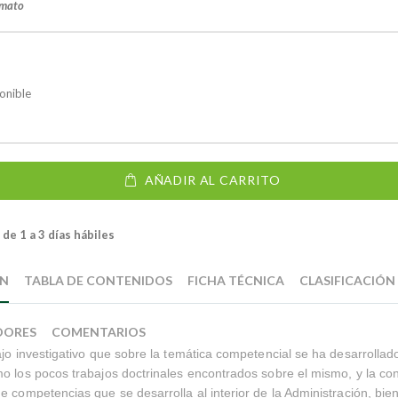
rmato
onible
AÑADIR AL CARRITO
de 1 a 3 días hábiles
ÓN
TABLA DE CONTENIDOS
FICHA TÉCNICA
CLASIFICACIÓN
DORES
COMENTARIOS
ajo investigativo que sobre la temática competencial se ha desarrollad
o los pocos trabajos doctrinales encontrados sobre el mismo, y la cont
e competencias que se desarrolla al interior de la Administración, bien