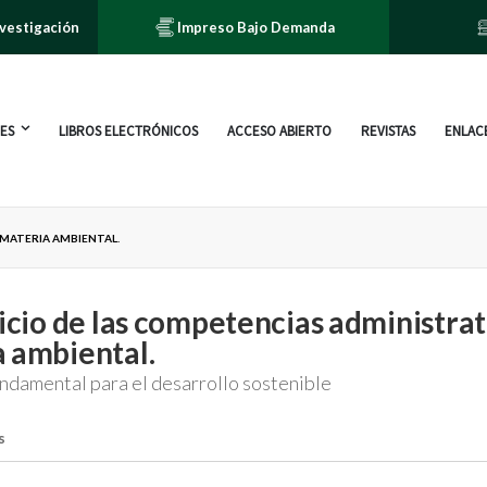
nvestigación
Impreso Bajo Demanda
ES
LIBROS ELECTRÓNICOS
ACCESO ABIERTO
REVISTAS
ENLACE
 MATERIA AMBIENTAL.
cicio de las competencias administrat
 ambiental.
ndamental para el desarrollo sostenible
s