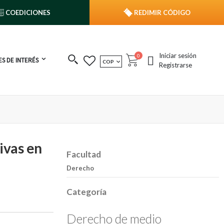
COEDICIONES
REDIMIR CÓDIGO
Iniciar sesión
publicaciones
0
S DE INTERÉS
MONEDA
COP
Cart
Registrarse
ivas en
Facultad
Derecho
Categoría
Derecho de medio