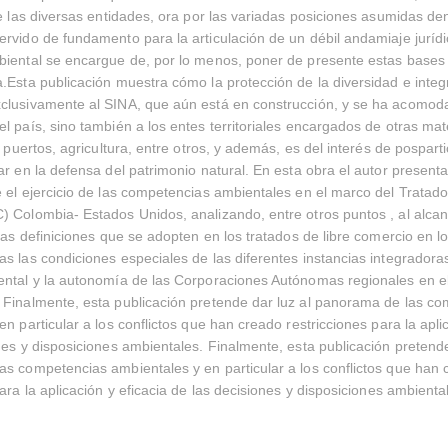
re las diversas entidades, ora por las variadas posiciones asumidas den
rvido de fundamento para la articulación de un débil andamiaje jurídi
iental se encargue de, por lo menos, poner de presente estas bases 
.Esta publicación muestra cómo la protección de la diversidad e integ
clusivamente al SINA, que aún está en construcción, y se ha acomod
l país, sino también a los entes territoriales encargados de otras ma
, puertos, agricultura, entre otros, y además, es del interés de pospart
ar en la defensa del patrimonio natural. En esta obra el autor present
 el ejercicio de las competencias ambientales en el marco del Tratado
 Colombia- Estados Unidos, analizando, entre otros puntos , al alcan
 las definiciones que se adopten en los tratados de libre comercio en lo
s las condiciones especiales de las diferentes instancias integradora
ntal y la autonomía de las Corporaciones Autónomas regionales en el 
 Finalmente, esta publicación pretende dar luz al panorama de las c
n particular a los conflictos que han creado restricciones para la aplic
nes y disposiciones ambientales. Finalmente, esta publicación pretende
s competencias ambientales y en particular a los conflictos que han 
ara la aplicación y eficacia de las decisiones y disposiciones ambienta