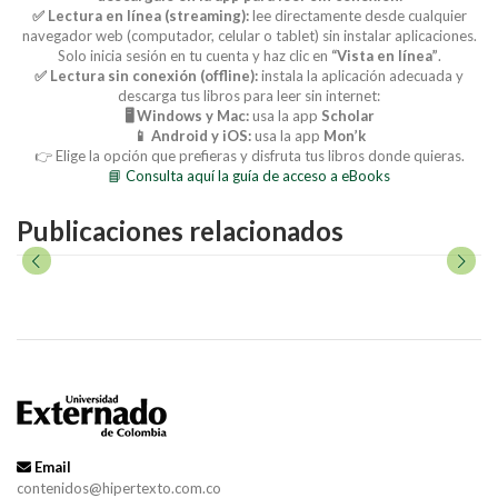
✅ Lectura en línea (streaming):
lee directamente desde cualquier
navegador web (computador, celular o tablet) sin instalar aplicaciones.
Solo inicia sesión en tu cuenta y haz clic en
“Vista en línea”
.
✅ Lectura sin conexión (offline):
instala la aplicación adecuada y
descarga tus libros para leer sin internet:
🖥️ Windows y Mac:
usa la app
Scholar
📱 Android y iOS:
usa la app
Mon’k
👉 Elige la opción que prefieras y disfruta tus libros donde quieras.
📘 Consulta aquí la guía de acceso a eBooks
Publicaciones relacionados
Email
contenidos@hipertexto.com.co