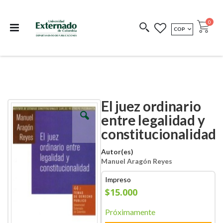
Departamento de
Libros resultado de
Impreso Bajo
publicaciones
investigación
Demanda
publi
0
MONEDA
COP
Cart
COEDICIONES
REDIMIR CÓDIGO
El juez ordinario
Skip
Skip
to
to
entre legalidad y
the
the
constitucionalidad
end
beginning
of
of
the
the
Autor(es)
images
images
Manuel Aragón Reyes
gallery
gallery
Impreso
$15.000
Próximamente