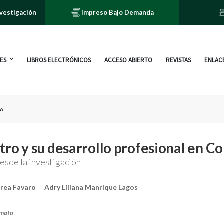
nvestigación
Impreso Bajo Demanda
ES
LIBROS ELECTRÓNICOS
ACCESO ABIERTO
REVISTAS
ENLACE
IA
tro y su desarrollo profesional en C
esde la investigación
orea Favaro
Adry Liliana Manrique Lagos
rmato