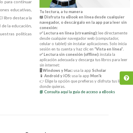
o para continuar
iones educativas,
Tu lectura, a tu manera
📖 Disfruta tu eBook en línea desde cualquier
 libro destaca la
navegador, o descárgalo en la app para leer sin
d de la educación,
conexión:
✅ Lectura en línea (streaming):
lee directamente
uestras políticas
desde cualquier navegador web (computador,
celular o tablet) sin instalar aplicaciones. Solo inicia
sesión en tu cuenta y haz clic en
“Vista en línea”
.
✅ Lectura sin conexión (offline):
instala la
aplicación adecuada y descarga tus libros para leer
sin internet:
🖥️ Windows y Mac:
usa la app
Scholar
📱 Android y iOS:
usa la app
Mon’k
👉 Elige la opción que prefieras y disfruta tus libros
donde quieras.
📘 Consulta aquí la guía de acceso a eBooks