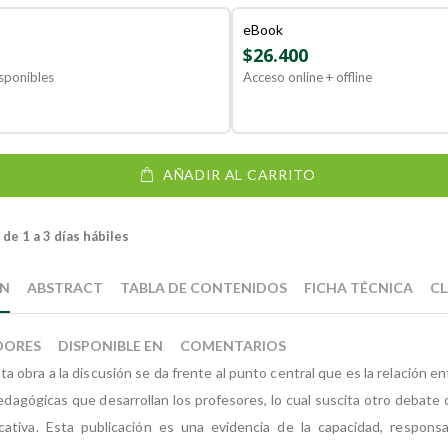
eBook
$26.400
sponibles
Acceso online + offline
AÑADIR AL CARRITO
de 1 a 3 días hábiles
ÓN
ABSTRACT
TABLA DE CONTENIDOS
FICHA TÉCNICA
CL
DORES
DISPONIBLE EN
COMENTARIOS
ta obra a la discusión se da frente al punto central que es la relación en
edagógicas que desarrollan los profesores, lo cual suscita otro debate c
cativa. Esta publicación es una evidencia de la capacidad, responsa