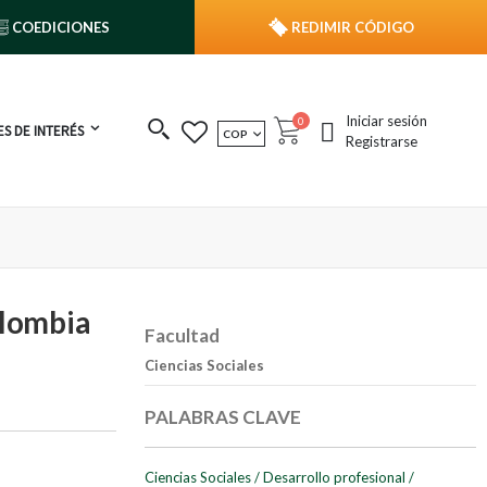
COEDICIONES
REDIMIR CÓDIGO
Iniciar sesión
publicaciones
0
S DE INTERÉS
MONEDA
COP
Cart
Registrarse
olombia
Facultad
Ciencias Sociales
PALABRAS CLAVE
Ciencias Sociales
/
Desarrollo profesional
/