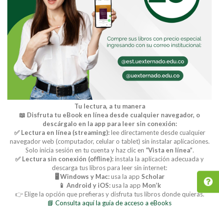
Tu lectura, a tu manera
📖 Disfruta tu eBook en línea desde cualquier navegador, o
descárgalo en la app para leer sin conexión:
✅ Lectura en línea (streaming):
lee directamente desde cualquier
navegador web (computador, celular o tablet) sin instalar aplicaciones.
Solo inicia sesión en tu cuenta y haz clic en
“Vista en línea”
.
✅ Lectura sin conexión (offline):
instala la aplicación adecuada y
descarga tus libros para leer sin internet:
🖥️ Windows y Mac:
usa la app
Scholar
📱 Android y iOS:
usa la app
Mon’k
👉 Elige la opción que prefieras y disfruta tus libros donde quieras.
📘 Consulta aquí la guía de acceso a eBooks