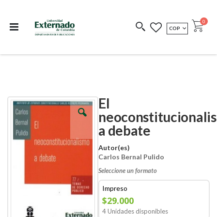
Departamento de
Libros resultado de
Impreso Bajo
publicaciones
investigación
Demanda
publi
0
MONEDA
COP
Cart
COEDICIONES
REDIMIR CÓDIGO
El
Skip
Skip
to
to
neoconstitucionali
the
the
a debate
end
beginning
of
of
the
the
Autor(es)
images
images
Carlos Bernal Pulido
gallery
gallery
Seleccione un formato
Impreso
$29.000
4 Unidades disponibles