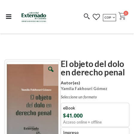
Departamento de
Libros resultado de
Impreso Bajo
publicaciones
investigación
Demanda
publi
0
MONEDA
COP
Cart
COEDICIONES
REDIMIR CÓDIGO
El objeto del dolo
Skip
Skip
to
to
en derecho penal
the
the
end
beginning
Autor(es)
of
of
Yamila Fakhouri Gómez
the
the
images
images
Seleccione un formato
gallery
gallery
eBook
$41.000
Acceso online + offline
Impreso