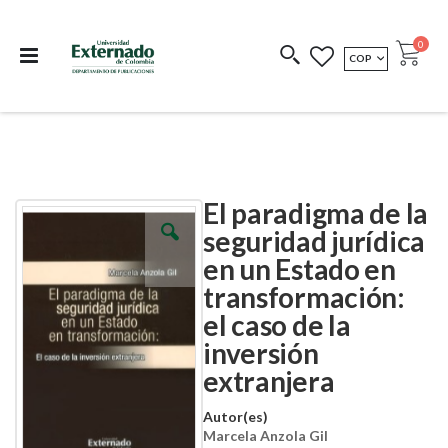
Departamento de
Libros resultado de
Impreso Bajo
publicaciones
investigación
Demanda
publi
0
MONEDA
COP
Cart
COEDICIONES
REDIMIR CÓDIGO
El paradigma de la
Skip
Skip
to
to
seguridad jurídica
the
the
en un Estado en
end
beginning
of
of
transformación:
the
the
images
images
el caso de la
gallery
gallery
inversión
extranjera
Autor(es)
Marcela Anzola Gil