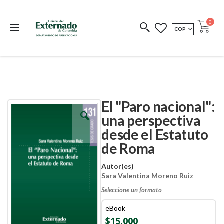
Departamento de
Libros resultado de
Impreso Bajo
publicaciones
investigación
Demanda
publi
0
MONEDA
COP
Cart
COEDICIONES
REDIMIR CÓDIGO
El "Paro nacional":
Skip
Skip
to
to
una perspectiva
the
the
desde el Estatuto
end
beginning
of
of
de Roma
the
the
images
images
Autor(es)
gallery
gallery
Sara Valentina Moreno Ruiz
Seleccione un formato
eBook
$15.000