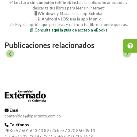
✅ Lectura sin conexión (offline):
instala la aplicación adecuada y
descarga tus libros para leer sin internet:
🖥️ Windows y Mac:
usa la app
Scholar
📱 Android y iOS:
usa la app
Mon’k
👉 Elige la opción que prefieras y disfruta tus libros donde quieras.
📘 Consulta aquí la guía de acceso a eBooks
Publicaciones relacionados
Email
contenidos@hipertexto.com.co
Teléfonos
PBX: +57 601 643 43 89 / Cel: +57 320 850 05 13
Cel: +57 323 223 87 73 / Cel: +57 310 715 76 16