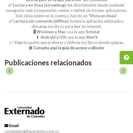
✅ Lectura en línea (streaming):
lee directamente desde cualquier
navegador web (computador, celular o tablet) sin instalar aplicaciones.
Solo inicia sesión en tu cuenta y haz clic en
“Vista en línea”
.
✅ Lectura sin conexión (offline):
instala la aplicación adecuada y
descarga tus libros para leer sin internet:
🖥️ Windows y Mac:
usa la app
Scholar
📱 Android y iOS:
usa la app
Mon’k
👉 Elige la opción que prefieras y disfruta tus libros donde quieras.
📘 Consulta aquí la guía de acceso a eBooks
Publicaciones relacionados
Email
contenidos@hipertexto.com.co