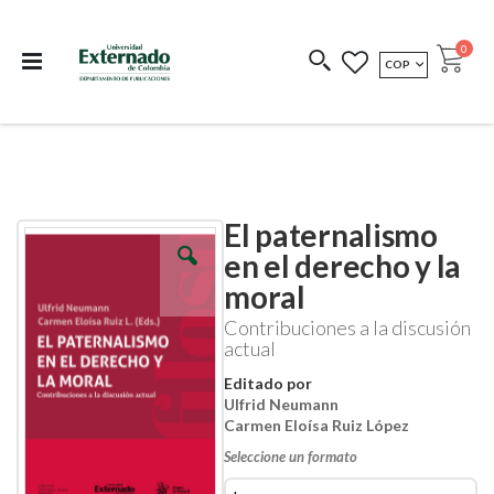
Departamento de
Libros resultado de
Impreso Bajo
publicaciones
investigación
Demanda
publi
0
MONEDA
COP
Cart
COEDICIONES
REDIMIR CÓDIGO
El paternalismo
Skip
Skip
to
to
en el derecho y la
the
the
moral
end
beginning
of
of
Contribuciones a la discusión
the
the
actual
images
images
gallery
gallery
Editado por
Ulfrid Neumann
Carmen Eloísa Ruiz López
Seleccione un formato