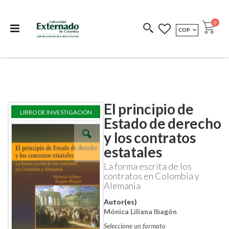
Departamento de
Libros resultado de
Impreso Bajo
publicaciones
investigación
Demanda
publi
0
MONEDA
COP
Cart
COEDICIONES
REDIMIR CÓDIGO
El principio de
Skip
Skip
LIBRO DE INVESTIGACIÓN
to
to
Estado de derecho
the
the
y los contratos
end
beginning
of
of
estatales
the
the
images
images
La forma escrita de los
gallery
gallery
contratos en Colombia y
Alemania
Autor(es)
Mónica Liliana Ibagón
Seleccione un formato