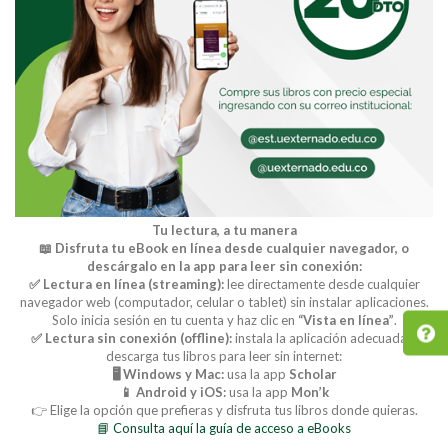
Tu lectura, a tu manera
📖 Disfruta tu eBook en línea desde cualquier navegador, o
descárgalo en la app para leer sin conexión:
✅ Lectura en línea (streaming):
lee directamente desde cualquier
navegador web (computador, celular o tablet) sin instalar aplicaciones.
Solo inicia sesión en tu cuenta y haz clic en
“Vista en línea”
.
✅ Lectura sin conexión (offline):
instala la aplicación adecuada y
descarga tus libros para leer sin internet:
🖥️ Windows y Mac:
usa la app
Scholar
📱 Android y iOS:
usa la app
Mon’k
👉 Elige la opción que prefieras y disfruta tus libros donde quieras.
📘 Consulta aquí la guía de acceso a eBooks