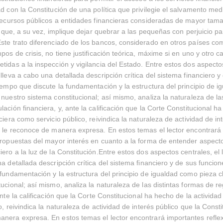
ad con la Constitución de una política que privilegie el salvamento med
 recursos públicos a entidades financieras consideradas de mayor tam
), que, a su vez, implique dejar quebrar a las pequeñas con perjuicio p
ste trato diferenciado de los bancos, considerado en otros países c
pos de crisis, no tiene justificación teórica, máxime si en uno y otro c
tidas a la inspección y vigilancia del Estado. Entre estos dos aspectos
 lleva a cabo una detallada descripción crítica del sistema financiero y
tiempo que discute la fundamentación y la estructura del principio de 
 nuestro sistema constitucional; así mismo, analiza la naturaleza de las
ación financiera, y, ante la calificación que la Corte Constitucional h
ciera como servicio público, reivindica la naturaleza de actividad de in
n le reconoce de manera expresa. En estos temas el lector encontrará
propuestas del mayor interés en cuanto a la forma de entender aspecto
iero a la luz de la Constitución.Entre estos dos aspectos centrales, el
na detallada descripción crítica del sistema financiero y de sus funcion
 fundamentación y la estructura del principio de igualdad como pieza 
tucional; así mismo, analiza la naturaleza de las distintas formas de r
ante la calificación que la Corte Constitucional ha hecho de la activida
o, reivindica la naturaleza de actividad de interés público que la Consti
nera expresa. En estos temas el lector encontrará importantes refle