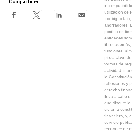
Compartir en
incompatibilid
utilización de
too big to fail
ahorradores. E
posible en tiem
entidades some
libro, además,
funciones, al 
pieza clave de
formas de regul
actividad finan
la Constitució
reflexiones y 
derecho financ
lleva a cabo u
que discute la
sistema consti
financiera, y, 
servicio públic
reconoce de ma