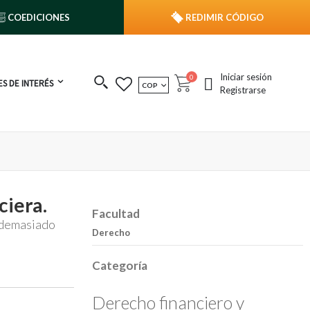
COEDICIONES
REDIMIR CÓDIGO
Iniciar sesión
publicaciones
0
S DE INTERÉS
MONEDA
COP
Cart
Registrarse
ciera.
Facultad
 demasiado
Derecho
Categoría
Derecho financiero y