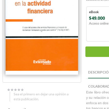
eBook
$49.000
Acceso online 
Skip
Skip
to
to
DESCRIPCI
the
the
end
beginning
of
of
COLABORA
the
the
Este libro ofr
images
images
Sea el primero en dejar una opinión a
gallery
gallery
y su relación 
esta publicación.
enfoca en dos 
los bancos e in