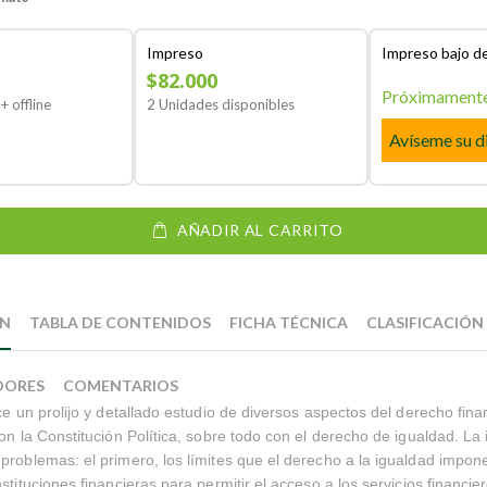
Impreso
Impreso bajo 
$82.000
Próximament
+ offline
2 Unidades disponibles
Avíseme su d
AÑADIR AL CARRITO
ÓN
TABLA DE CONTENIDOS
FICHA TÉCNICA
CLASIFICACIÓN
DORES
COMENTARIOS
ece un prolijo y detallado estudio de diversos aspectos del derecho fina
con la Constitución Política, sobre todo con el derecho de igualdad. La 
problemas: el primero, los límites que el derecho a la igualdad impone
stituciones financieras para permitir el acceso a los servicios financier