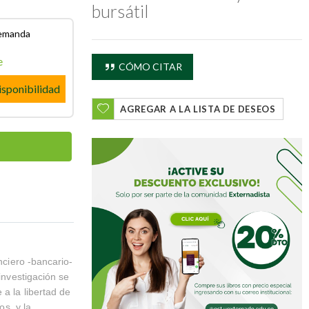
bursátil
demanda
e
CÓMO CITAR
isponibilidad
AGREGAR A LA LISTA DE DESEOS
nciero -bancario-
investigación se
 a la libertad de
os, y la