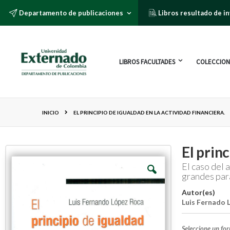
Departamento de publicaciones
Libros resultado de i
LIBROS FACULTADES
COLECCION
INICIO
EL PRINCIPIO DE IGUALDAD EN LA ACTIVIDAD FINANCIERA.
El prin
El caso del 
grandes para 
Autor(es)
Luis Fernado 
Seleccione un fo