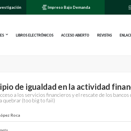
nvestigación
Impreso Bajo Demanda
ES
LIBROS ELECTRÓNICOS
ACCESO ABIERTO
REVISTAS
ENLACE
cipio de igualdad en la actividad finan
acceso a los servicios financieros y el rescate de los bancos
quebrar (too big to fail)
López Roca
rmato