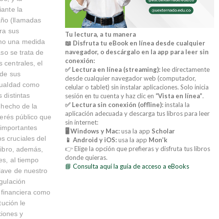
iante la
año (llamadas
ara sus
Tu lectura, a tu manera
omo una medida
📖 Disfruta tu eBook en línea desde cualquier
navegador, o descárgalo en la app para leer sin
aso se trata de
conexión:
 centrales, el
✅ Lectura en línea (streaming):
lee directamente
 de sus
desde cualquier navegador web (computador,
igualdad como
celular o tablet) sin instalar aplicaciones. Solo inicia
 distintas
sesión en tu cuenta y haz clic en
“Vista en línea”
.
✅ Lectura sin conexión (offline):
instala la
a hecho de la
aplicación adecuada y descarga tus libros para leer
terés público que
sin internet:
 importantes
🖥️ Windows y Mac:
usa la app
Scholar
s cruciales del
📱 Android y iOS:
usa la app
Mon’k
👉 Elige la opción que prefieras y disfruta tus libros
 libro, además,
donde quieras.
es, al tiempo
📘 Consulta aquí la guía de acceso a eBooks
clave de nuestro
egulación
d financiera como
tución le
xiones y