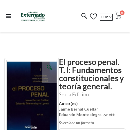
Departamento de
Libros resultado de
Impreso Bajo
publicaciones
investigación
Demanda
publi
0
MONEDA
COP
Cart
COEDICIONES
REDIMIR CÓDIGO
El proceso penal.
Skip
Skip
to
to
T. I: Fundamentos
the
the
constitucionales y
end
beginning
of
of
teoría general.
the
the
images
images
Sexta Edición
gallery
gallery
Autor(es)
Jaime Bernal Cuéllar
Eduardo Montealegre Lynett
Seleccione un formato