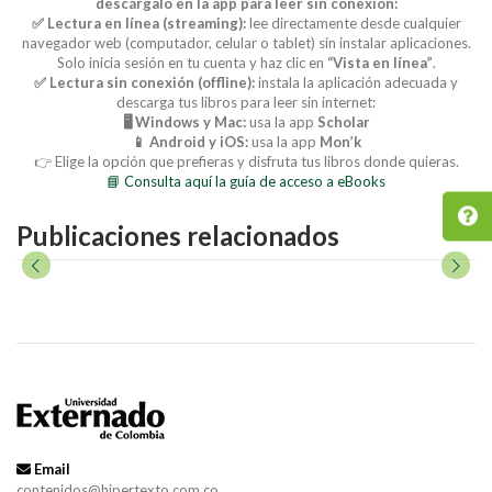
descárgalo en la app para leer sin conexión:
✅ Lectura en línea (streaming):
lee directamente desde cualquier
navegador web (computador, celular o tablet) sin instalar aplicaciones.
Solo inicia sesión en tu cuenta y haz clic en
“Vista en línea”
.
✅ Lectura sin conexión (offline):
instala la aplicación adecuada y
descarga tus libros para leer sin internet:
🖥️ Windows y Mac:
usa la app
Scholar
📱 Android y iOS:
usa la app
Mon’k
👉 Elige la opción que prefieras y disfruta tus libros donde quieras.
📘 Consulta aquí la guía de acceso a eBooks
Publicaciones relacionados
Email
contenidos@hipertexto.com.co