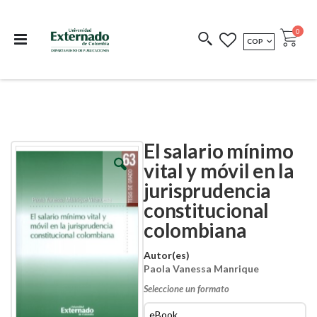
Departamento de
Libros resultado de
Impreso Bajo
publicaciones
investigación
Demanda
publi
0
MONEDA
COP
Cart
COEDICIONES
REDIMIR CÓDIGO
El salario mínimo
Skip
Skip
to
to
vital y móvil en la
the
the
jurisprudencia
end
beginning
of
of
constitucional
the
the
images
images
colombiana
gallery
gallery
Autor(es)
Paola Vanessa Manrique
Seleccione un formato
eBook