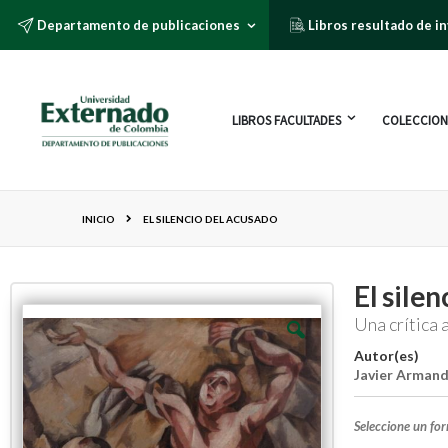
Departamento de publicaciones
Libros resultado de i
LIBROS FACULTADES
COLECCION
INICIO
EL SILENCIO DEL ACUSADO
El sile
Una crítica 
Autor(es)
Javier Armand
Seleccione un fo