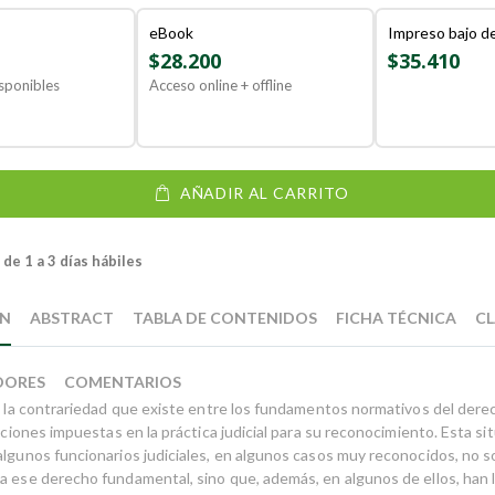
eBook
Impreso bajo 
$28.200
$35.410
sponibles
Acceso online + offline
AÑADIR AL CARRITO
de 1 a 3 días hábiles
ÓN
ABSTRACT
TABLA DE CONTENIDOS
FICHA TÉCNICA
CL
DORES
COMENTARIOS
a la contrariedad que existe entre los fundamentos normativos del derech
taciones impuestas en la práctica judicial para su reconocimiento. Esta si
algunos funcionarios judiciales, en algunos casos muy reconocidos, no s
a ese derecho fundamental, sino que, además, en algunos de ellos, han l