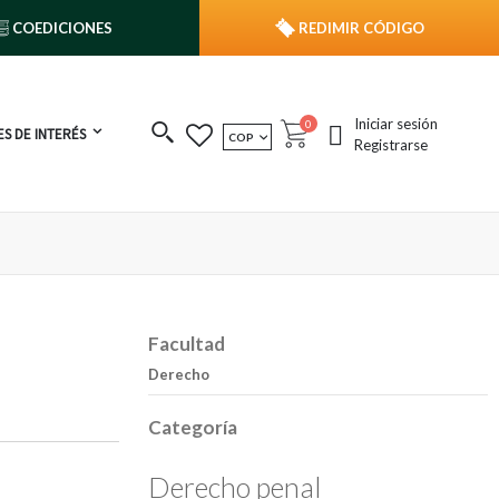
COEDICIONES
REDIMIR CÓDIGO
Iniciar sesión
publicaciones
0
S DE INTERÉS
MONEDA
COP
Cart
Registrarse
Facultad
Derecho
Categoría
Derecho penal