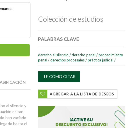
demanda
Colección de estudios
PALABRAS CLAVE
derecho al silencio
/
derecho penal
/
procedimiento
penal
/
derechos procesales
/
práctica judicial
/
CÓMO CITAR
ASIFICACIÓN
AGREGAR A LA LISTA DE DESEOS
o al silencio y
tuación es tan
olo han vaciado
legado hasta el