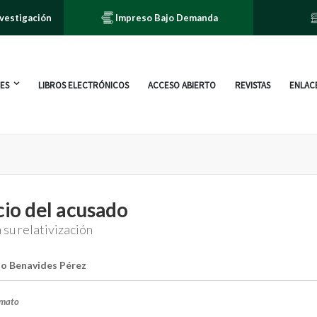
nvestigación
Impreso Bajo Demanda
ES
LIBROS ELECTRÓNICOS
ACCESO ABIERTO
REVISTAS
ENLACE
ncio del acusado
a su relativización
o Benavides Pérez
rmato