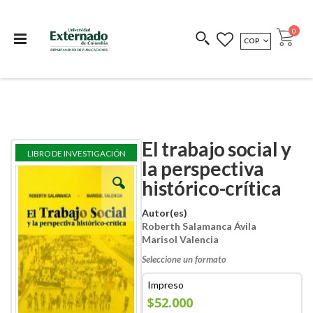
Departamento de
Libros resultado de
Impreso Bajo
publicaciones
investigación
Demanda
publi
0
MONEDA
COP
Cart
COEDICIONES
REDIMIR CÓDIGO
El trabajo social y
Skip
Skip
LIBRO DE INVESTIGACIÓN
to
to
la perspectiva
the
the
histórico-crítica
end
beginning
of
of
the
the
Autor(es)
images
images
Roberth Salamanca Ávila
gallery
gallery
Marisol Valencia
Seleccione un formato
Impreso
$52.000