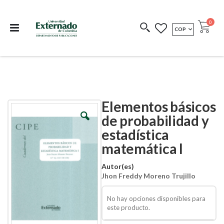
Departamento de
Libros resultado de
Impreso Bajo
publicaciones
investigación
Demanda
publi
0
MONEDA
COP
Cart
COEDICIONES
REDIMIR CÓDIGO
Elementos básicos
Skip
Skip
to
to
de probabilidad y
the
the
estadística
end
beginning
of
of
matemática I
the
the
images
images
Autor(es)
gallery
gallery
Jhon Freddy Moreno Trujillo
No hay opciones disponibles para
este producto.