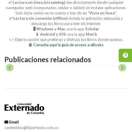
✅ Lectura en línea (streaming):
lee directamente desde cualquier
navegador web (computador, celular o tablet) sin instalar aplicaciones.
Solo inicia sesión en tu cuenta y haz clic en
“Vista en línea”
.
✅ Lectura sin conexión (offline):
instala la aplicación adecuada y
descarga tus libros para leer sin internet:
🖥️ Windows y Mac:
usa la app
Scholar
📱 Android y iOS:
usa la app
Mon’k
👉 Elige la opción que prefieras y disfruta tus libros donde quieras.
📘 Consulta aquí la guía de acceso a eBooks
Publicaciones relacionados
Email
contenidos@hipertexto.com.co