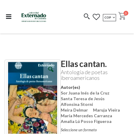
Departamento de
Libros resultado de
Impreso Bajo
publicaciones
investigación
Demanda
publi
0
MONEDA
COP
Cart
COEDICIONES
REDIMIR CÓDIGO
Ellas cantan.
Skip
Skip
to
to
Antología de poetas
the
the
iberoamericanos
end
beginning
of
of
Autor(es)
the
the
Sor Juana Inés de la Cruz
images
images
Santa Teresa de Jesús
gallery
gallery
Alfonsina Storni
Meira Delmar
Maruja Vieira
María Mercedes Carranza
Amalia Lú Posso Figueroa
Seleccione un formato