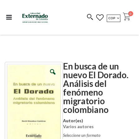
Departamento de
Libros resultado de
Impreso Bajo
publicaciones
investigación
Demanda
publi
0
MONEDA
COP
Cart
COEDICIONES
REDIMIR CÓDIGO
En busca de un
Skip
Skip
to
to
nuevo El Dorado.
the
the
Análisis del
end
beginning
of
of
fenómeno
the
the
images
images
migratorio
gallery
gallery
colombiano
Autor(es)
Varios autores
Seleccione un formato