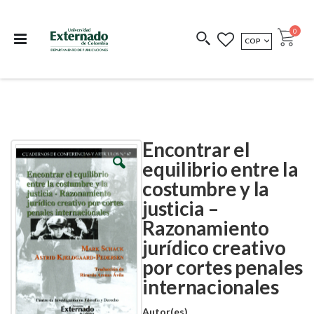
Departamento de
Libros resultado de
Impreso Bajo
publicaciones
investigación
Demanda
publi
0
MONEDA
COP
Cart
COEDICIONES
REDIMIR CÓDIGO
Encontrar el
Skip
Skip
to
to
equilibrio entre la
the
the
costumbre y la
end
beginning
of
of
justicia –
the
the
images
images
Razonamiento
gallery
gallery
jurídico creativo
por cortes penales
internacionales
Autor(es)