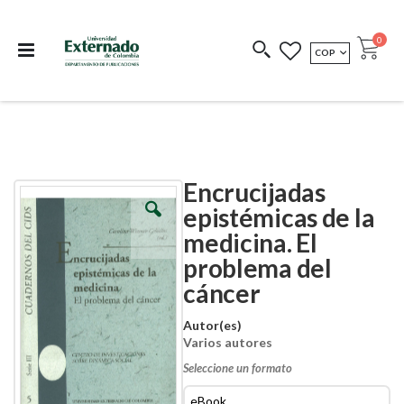
Departamento de
Libros resultado de
Impreso Bajo
publicaciones
investigación
Demanda
publi
0
MONEDA
COP
Cart
COEDICIONES
REDIMIR CÓDIGO
Encrucijadas
Skip
Skip
to
to
epistémicas de la
the
the
medicina. El
end
beginning
of
of
problema del
the
the
images
images
cáncer
gallery
gallery
Autor(es)
Varios autores
Seleccione un formato
eBook