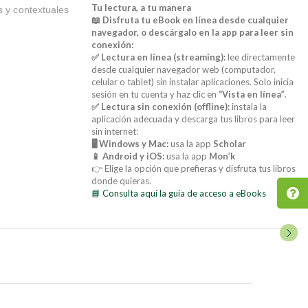
Tu lectura, a tu manera
s y contextuales
📖 Disfruta tu eBook en línea desde cualquier
navegador, o descárgalo en la app para leer sin
conexión:
✅ Lectura en línea (streaming):
lee directamente
desde cualquier navegador web (computador,
celular o tablet) sin instalar aplicaciones. Solo inicia
sesión en tu cuenta y haz clic en
“Vista en línea”
.
✅ Lectura sin conexión (offline):
instala la
aplicación adecuada y descarga tus libros para leer
sin internet:
🖥️ Windows y Mac:
usa la app
Scholar
📱 Android y iOS:
usa la app
Mon’k
👉 Elige la opción que prefieras y disfruta tus libros
donde quieras.
📘 Consulta aquí la guía de acceso a eBooks