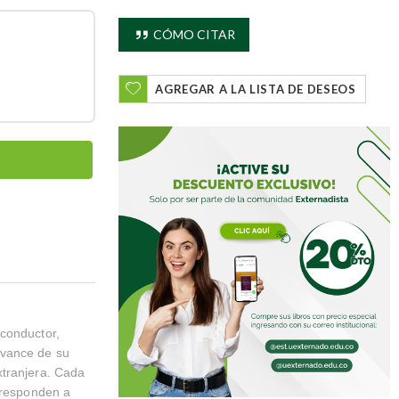
CÓMO CITAR
AGREGAR A LA LISTA DE DESEOS
 conductor,
avance de su
xtranjera. Cada
, responden a