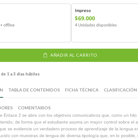
Impreso
$69.000
+ offline
4 Unidades disponibles
AÑADIR AL CARRITO
de 1 a 3 días hábiles
ÓN
TABLA DE CONTENIDOS
FICHA TÉCNICA
CLASIFICACIÓN
DORES
COMENTARIOS
 Enlace 2 se abre con los objetivos comunicativos que, como un hilo
tenido, de forma que el estudiante asuma un mayor control sobre el 
que se evidencie un verdadero proceso de aprendizaje de la lengua e
ucido con muestras de lengua de diversa tipología que, en lo posible