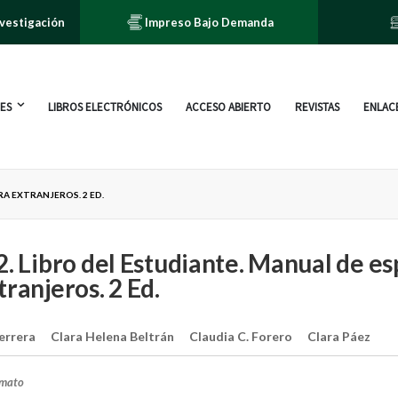
nvestigación
Impreso Bajo Demanda
ES
LIBROS ELECTRÓNICOS
ACCESO ABIERTO
REVISTAS
ENLACE
RA EXTRANJEROS. 2 ED.
2. Libro del Estudiante. Manual de e
tranjeros. 2 Ed.
errera
Clara Helena Beltrán
Claudia C. Forero
Clara Páez
rmato