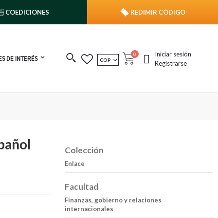
COEDICIONES
REDIMIR CÓDIGO
Iniciar sesión
publicaciones
0
S DE INTERÉS
MONEDA
COP
Cart
Registrarse
spañol
Colección
Enlace
Facultad
Finanzas, gobierno y relaciones
internacionales