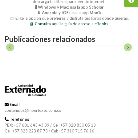
descarga tus libros para leer sin internet:
🖥️ Windows y Mac:
usa la app
Scholar
📱 Android y iOS:
usa la app
Mon’k
👉 Elige la opción que prefieras y disfruta tus libros donde quieras.
📘 Consulta aquí la guía de acceso a eBooks
Publicaciones relacionados
Email
contenidos@hipertexto.com.co
Teléfonos
PBX: +57 601 643 43 89 / Cel: +57 320 850 05 13
Cel: +57 323 223 87 73 / Cel: +57 310 715 76 16