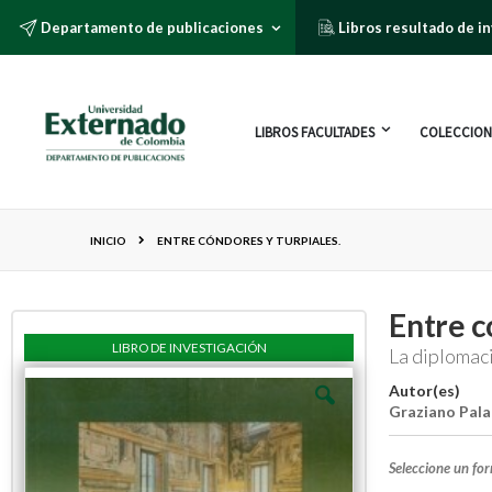
Departamento de publicaciones
Libros resultado de i
LIBROS FACULTADES
COLECCION
INICIO
ENTRE CÓNDORES Y TURPIALES.
Entre c
LIBRO DE INVESTIGACIÓN
La diplomaci
Autor(es)
Graziano Pal
Seleccione un fo