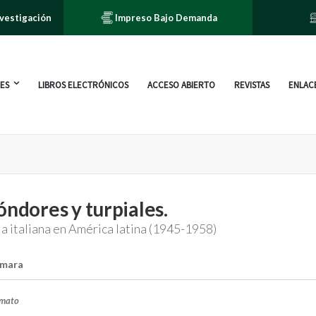
nvestigación
Impreso Bajo Demanda
ES
LIBROS ELECTRÓNICOS
ACCESO ABIERTO
REVISTAS
ENLACE
óndores y turpiales.
a italiana en América latina (1945-1958)
amara
rmato