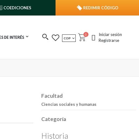
COEDICIONES
REDIMIR CÓDIGO
Iniciar sesión
publicaciones
0
S DE INTERÉS
MONEDA
COP
Cart
Registrarse
Facultad
Ciencias sociales y humanas
Categoría
Historia