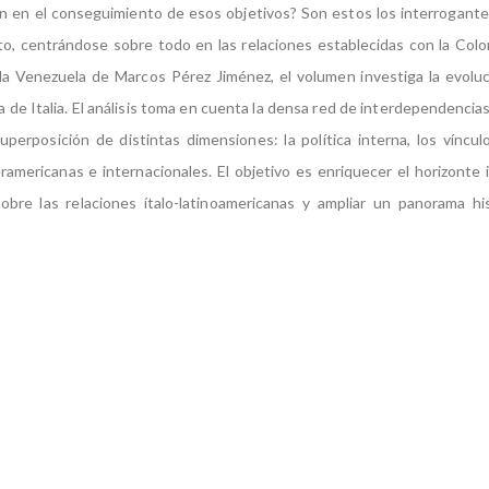
n en el conseguimiento de esos objetivos? Son estos los interrogante
xto, centrándose sobre todo en las relaciones establecidas con la Co
y la Venezuela de Marcos Pérez Jiménez, el volumen investiga la evoluci
a de Italia. El análisis toma en cuenta la densa red de interdependencia
uperposición de distintas dimensiones: la política interna, los vínculo
eramericanas e internacionales. El objetivo es enriquecer el horizonte 
obre las relaciones ítalo-latinoamericanas y ampliar un panorama hi