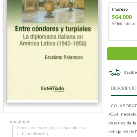
Impreso
$64.000
5 Unidades di
Recibe 
Skip
Skip
to
to
DESCRIPCI
the
the
end
beginning
of
of
COLABORA
the
the
images
images
¿Qué necesida
gallery
gallery
después de la 
Sea el primero en dejar una opinión a
debajo del río 
esta publicación.