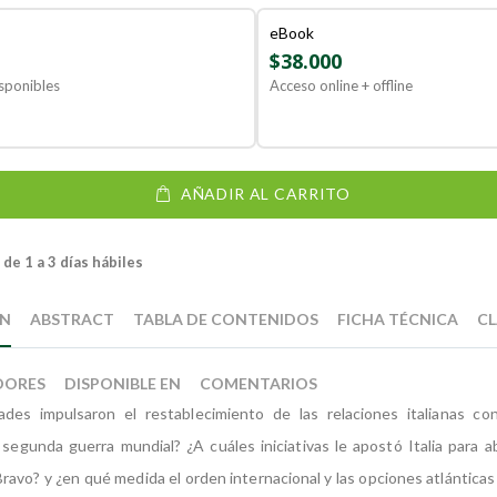
eBook
$38.000
sponibles
Acceso online + offline
AÑADIR AL CARRITO
de 1 a 3 días hábiles
ÓN
ABSTRACT
TABLA DE CONTENIDOS
FICHA TÉCNICA
CL
DORES
DISPONIBLE EN
COMENTARIOS
des impulsaron el restablecimiento de las relaciones italianas co
segunda guerra mundial? ¿A cuáles iniciativas le apostó Italia para a
Bravo? y ¿en qué medida el orden internacional y las opciones atlántica