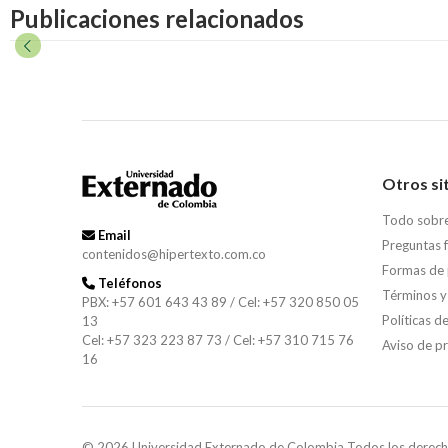
Publicaciones relacionados
Otros si
Todo sobr
Email
Preguntas 
contenidos@hipertexto.com.co
Formas de
Teléfonos
Términos y
PBX: +57 601 643 43 89 / Cel: +57 320 850 05
Políticas d
13
Cel: +57 323 223 87 73 / Cel: +57 310 715 76
Aviso de p
16
© 2026 Universidad Externado de Colombia Todos los derech