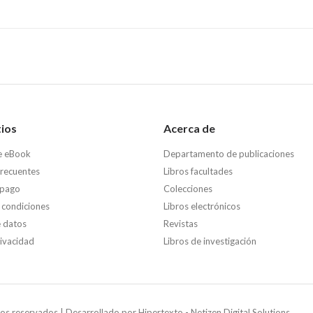
tios
Acerca de
e eBook
Departamento de publicaciones
frecuentes
Libros facultades
 pago
Colecciones
 condiciones
Libros electrónicos
e datos
Revistas
rivacidad
Libros de investigación
os reservados | Desarrollado por
Hipertexto - Netizen Digital Solutions.