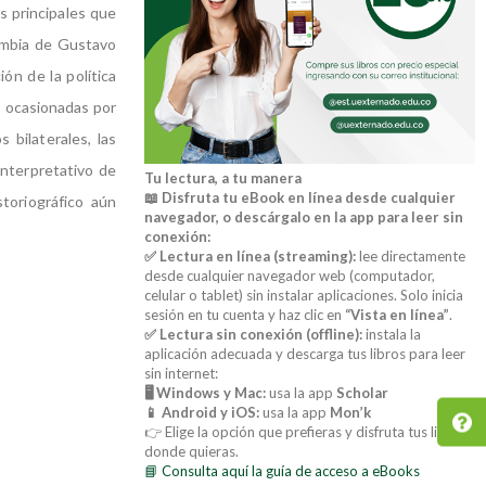
s principales que
lombia de Gustavo
ón de la política
s ocasionadas por
s bilaterales, las
interpretativo de
Tu lectura, a tu manera
📖 Disfruta tu eBook en línea desde cualquier
storiográfico aún
navegador, o descárgalo en la app para leer sin
conexión:
✅ Lectura en línea (streaming):
lee directamente
desde cualquier navegador web (computador,
celular o tablet) sin instalar aplicaciones. Solo inicia
sesión en tu cuenta y haz clic en
“Vista en línea”
.
✅ Lectura sin conexión (offline):
instala la
aplicación adecuada y descarga tus libros para leer
sin internet:
🖥️ Windows y Mac:
usa la app
Scholar
📱 Android y iOS:
usa la app
Mon’k
👉 Elige la opción que prefieras y disfruta tus libros
donde quieras.
📘 Consulta aquí la guía de acceso a eBooks