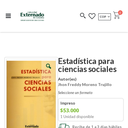
Departamento de
Libros resultado de
Impreso Bajo
publicaciones
investigación
Demanda
publi
0
MONEDA
COP
Cart
COEDICIONES
REDIMIR CÓDIGO
Estadística para
Skip
Skip
to
to
ciencias sociales
the
the
end
beginning
Autor(es)
of
of
Jhon Freddy Moreno Trujillo
the
the
images
images
Seleccione un formato
gallery
gallery
Impreso
$53.000
1 Unidad disponible
Recibe de 1 a 3 días hábiles