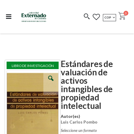
Departamento de
Libros resultado de
Impreso Bajo
publicaciones
investigación
Demanda
publi
0
MONEDA
COP
Cart
COEDICIONES
REDIMIR CÓDIGO
Estándares de
Skip
Skip
LIBRO DE INVESTIGACIÓN
to
to
valuación de
the
the
activos
end
beginning
of
of
intangibles de
the
the
images
images
propiedad
gallery
gallery
intelectual
Autor(es)
Luis Carlos Pombo
Seleccione un formato