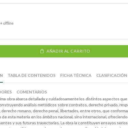
+ offline
AÑADIR AL CARRITO
ÓN
TABLA DE CONTENIDOS
FICHA TÉCNICA
CLASIFICACIÓN
DORES
COMENTARIOS
ima obra abarca detallada y cuidadosamente los distintos aspectos que
 construyendo análisis metódicos sobre contratos, derecho privado, resp
, derecho romano, derecho penal, libertades, entre otros, que conform
o de esta materia en los ámbitos nacional, sino internacional, ofreciend
sentes y sus futuras trayectorias. La obra la constituyen ensayos serios