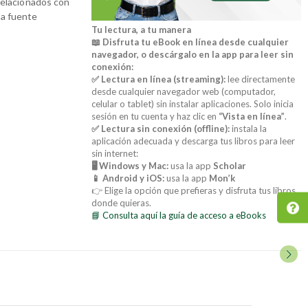
relacionados con
na fuente
Tu lectura, a tu manera
📖 Disfruta tu eBook en línea desde cualquier
navegador, o descárgalo en la app para leer sin
conexión:
✅ Lectura en línea (streaming):
lee directamente
desde cualquier navegador web (computador,
celular o tablet) sin instalar aplicaciones. Solo inicia
sesión en tu cuenta y haz clic en
“Vista en línea”
.
✅ Lectura sin conexión (offline):
instala la
aplicación adecuada y descarga tus libros para leer
sin internet:
🖥️ Windows y Mac:
usa la app
Scholar
📱 Android y iOS:
usa la app
Mon’k
👉 Elige la opción que prefieras y disfruta tus libros
donde quieras.
📘 Consulta aquí la guía de acceso a eBooks