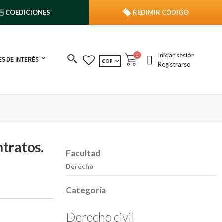
COEDICIONES
REDIMIR CÓDIGO
Iniciar sesión
publicaciones
0
S DE INTERÉS
MONEDA
COP
Cart
Registrarse
ntratos.
Facultad
Derecho
Categoría
Derecho civil