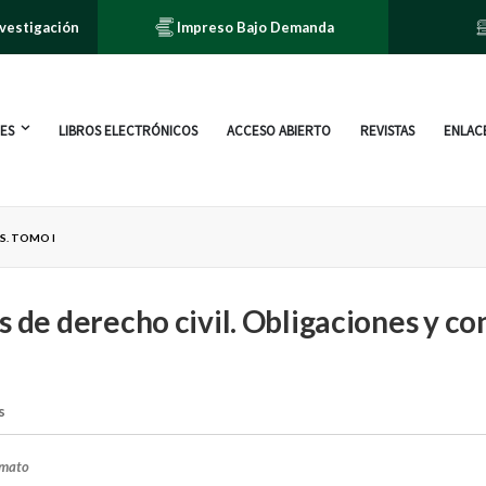
nvestigación
Impreso Bajo Demanda
ES
LIBROS ELECTRÓNICOS
ACCESO ABIERTO
REVISTAS
ENLACE
S. TOMO I
s de derecho civil. Obligaciones y co
s
rmato