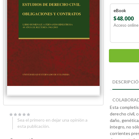
eBook
$48.000
Acceso online 
Skip
Skip
to
to
DESCRIPCI
the
the
end
beginning
of
of
COLABORA
the
the
Esta completís
images
images
gallery
gallery
derecho civil,
Sea el primero en dejar una opinión a
daño, genética
esta publicación.
integro, no sól
corrientes pre