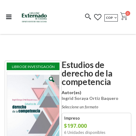
Departamento de
Libros resultado de
Impreso Bajo
publicaciones
investigación
Demanda
publi
0
MONEDA
COP
Cart
COEDICIONES
REDIMIR CÓDIGO
Estudios de
Skip
Skip
LIBRO DE INVESTIGACIÓN
to
to
derecho de la
the
the
competencia
end
beginning
of
of
the
the
Autor(es)
images
images
Ingrid Soraya Ortiz Baquero
gallery
gallery
Seleccione un formato
Impreso
$197.000
6 Unidades disponibles