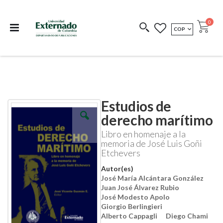
Departamento de
Libros resultado de
Impreso Bajo
publicaciones
investigación
Demanda
publi
0
MONEDA
COP
Cart
COEDICIONES
REDIMIR CÓDIGO
Estudios de
Skip
Skip
to
to
derecho marítimo
the
the
end
beginning
Libro en homenaje a la
of
of
memoria de José Luis Goñi
the
the
Etchevers
images
images
gallery
gallery
Autor(es)
José María Alcántara González
Juan José Álvarez Rubio
José Modesto Apolo
Giorgio Berlingieri
Alberto Cappagli
Diego Chami