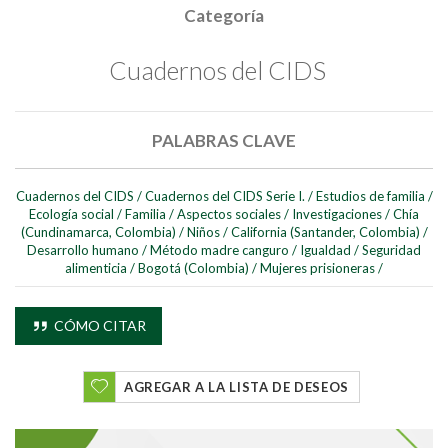
Categoría
Cuadernos del CIDS
PALABRAS CLAVE
Cuadernos del CIDS
/
Cuadernos del CIDS Serie I.
/
Estudios de familia
/
Ecología social
/
Familia
/
Aspectos sociales
/
Investigaciones
/
Chía
Buscar
(Cundinamarca, Colombia)
/
Niños
/
California (Santander, Colombia)
/
Desarrollo humano
/
Método madre canguro
/
Igualdad
/
Seguridad
Buscar
alimenticia
/
Bogotá (Colombia)
/
Mujeres prisioneras
/
CÓMO CITAR
AGREGAR A LA LISTA DE DESEOS