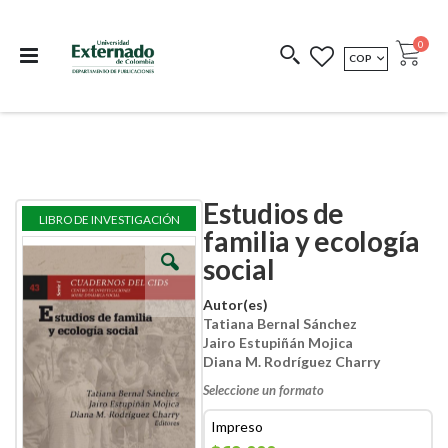
Departamento de
Libros resultado de
Impreso Bajo
publicaciones
investigación
Demanda
publi
0
MONEDA
COP
Cart
COEDICIONES
REDIMIR CÓDIGO
Estudios de
Skip
Skip
LIBRO DE INVESTIGACIÓN
to
to
familia y ecología
the
the
social
end
beginning
of
of
the
the
Autor(es)
images
images
Tatiana Bernal Sánchez
gallery
gallery
Jairo Estupiñán Mojica
Diana M. Rodríguez Charry
Seleccione un formato
Impreso