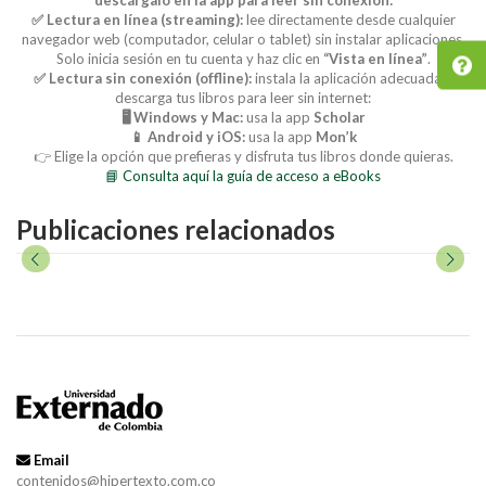
✅ Lectura en línea (streaming):
lee directamente desde cualquier
navegador web (computador, celular o tablet) sin instalar aplicaciones.
Solo inicia sesión en tu cuenta y haz clic en
“Vista en línea”
.
✅ Lectura sin conexión (offline):
instala la aplicación adecuada y
descarga tus libros para leer sin internet:
🖥️ Windows y Mac:
usa la app
Scholar
📱 Android y iOS:
usa la app
Mon’k
👉 Elige la opción que prefieras y disfruta tus libros donde quieras.
📘 Consulta aquí la guía de acceso a eBooks
Publicaciones relacionados
Email
contenidos@hipertexto.com.co