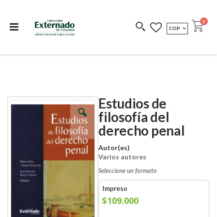
Departamento de
Libros resultado de
Impreso Bajo
publicaciones
investigación
Demanda
publi
0
MONEDA
COP
Cart
COEDICIONES
REDIMIR CÓDIGO
Estudios de
Skip
Skip
to
to
filosofía del
the
the
derecho penal
end
beginning
of
of
the
the
Autor(es)
images
images
Varios autores
gallery
gallery
Seleccione un formato
Impreso
$109.000