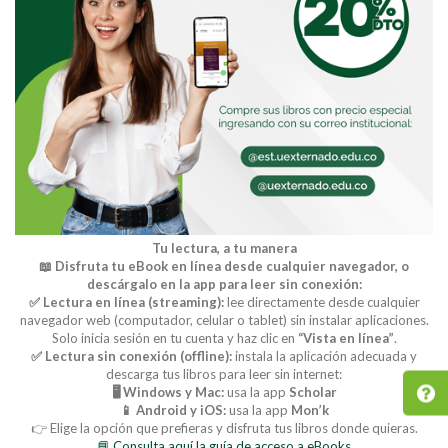
Tu lectura, a tu manera
📖 Disfruta tu eBook en línea desde cualquier navegador, o
descárgalo en la app para leer sin conexión:
✅ Lectura en línea (streaming):
lee directamente desde cualquier
navegador web (computador, celular o tablet) sin instalar aplicaciones.
Solo inicia sesión en tu cuenta y haz clic en
“Vista en línea”
.
✅ Lectura sin conexión (offline):
instala la aplicación adecuada y
descarga tus libros para leer sin internet:
🖥️ Windows y Mac:
usa la app
Scholar
📱 Android y iOS:
usa la app
Mon’k
👉 Elige la opción que prefieras y disfruta tus libros donde quieras.
📘 Consulta aquí la guía de acceso a eBooks