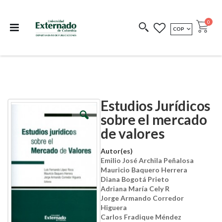
Departamento de
Libros resultado de
Impreso Bajo
publicaciones
investigación
Demanda
publi
0
MONEDA
COP
Cart
COEDICIONES
REDIMIR CÓDIGO
Estudios Jurídicos
Skip
Skip
to
to
sobre el mercado
the
the
de valores
end
beginning
of
of
the
the
Autor(es)
images
images
Emilio José Archila Peñalosa
gallery
gallery
Mauricio Baquero Herrera
Diana Bogotá Prieto
Adriana María Cely R
Jorge Armando Corredor
Higuera
Carlos Fradique Méndez