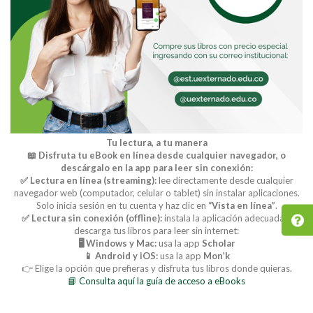
Tu lectura, a tu manera
📖 Disfruta tu eBook en línea desde cualquier navegador, o
descárgalo en la app para leer sin conexión:
✅ Lectura en línea (streaming):
lee directamente desde cualquier
navegador web (computador, celular o tablet) sin instalar aplicaciones.
Solo inicia sesión en tu cuenta y haz clic en
“Vista en línea”
.
✅ Lectura sin conexión (offline):
instala la aplicación adecuada y
descarga tus libros para leer sin internet:
🖥️ Windows y Mac:
usa la app
Scholar
📱 Android y iOS:
usa la app
Mon’k
👉 Elige la opción que prefieras y disfruta tus libros donde quieras.
📘 Consulta aquí la guía de acceso a eBooks