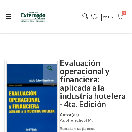
Departamento de
Libros resultado de
Impreso Bajo
publicaciones
investigación
Demanda
publi
0
MONEDA
COP
Cart
COEDICIONES
REDIMIR CÓDIGO
Evaluación
Skip
Skip
to
to
operacional y
the
the
financiera:
end
beginning
of
of
aplicada a la
the
the
images
images
industria hotelera
gallery
gallery
- 4ta. Edición
Autor(es)
Adolfo Scheel M.
Seleccione un formato