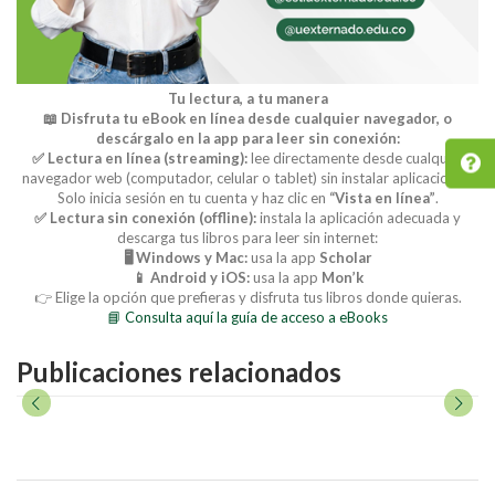
Tu lectura, a tu manera
📖 Disfruta tu eBook en línea desde cualquier navegador, o
descárgalo en la app para leer sin conexión:
✅ Lectura en línea (streaming):
lee directamente desde cualquier
navegador web (computador, celular o tablet) sin instalar aplicaciones.
Solo inicia sesión en tu cuenta y haz clic en
“Vista en línea”
.
✅ Lectura sin conexión (offline):
instala la aplicación adecuada y
descarga tus libros para leer sin internet:
🖥️ Windows y Mac:
usa la app
Scholar
📱 Android y iOS:
usa la app
Mon’k
👉 Elige la opción que prefieras y disfruta tus libros donde quieras.
📘 Consulta aquí la guía de acceso a eBooks
Publicaciones relacionados