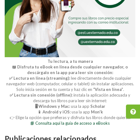
Tu lectura, a tu manera
📖 Disfruta tu eBook en línea desde cualquier navegador, o
descárgalo en la app para leer sin conexión:
✅ Lectura en línea (streaming):
lee directamente desde cualquier
navegador web (computador, celular o tablet) sin instalar aplicaciones.
Solo inicia sesión en tu cuenta y haz clic en
“Vista en línea”
.
✅ Lectura sin conexión (offline):
instala la aplicación adecuada y
descarga tus libros para leer sin internet:
🖥️ Windows y Mac:
usa la app
Scholar
📱 Android y iOS:
usa la app
Mon’k
👉 Elige la opción que prefieras y disfruta tus libros donde quieras.
📘 Consulta aquí la guía de acceso a eBooks
Publicaciones relacionados