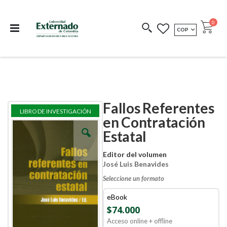
Departamento de
Libros resultado de
Impreso Bajo
publicaciones
investigación
Demanda
publi
0
MONEDA
COP
Cart
COEDICIONES
REDIMIR CÓDIGO
Fallos Referentes
Skip
Skip
LIBRO DE INVESTIGACIÓN
to
to
en Contratación
the
the
Estatal
end
beginning
of
of
the
the
Editor del volumen
images
images
José Luis Benavides
gallery
gallery
Seleccione un formato
eBook
$74.000
Acceso online + offline