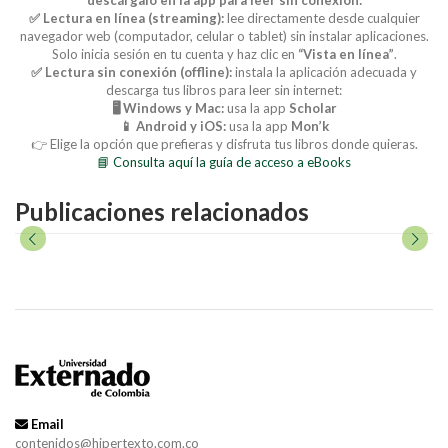
✅ Lectura en línea (streaming):
lee directamente desde cualquier
navegador web (computador, celular o tablet) sin instalar aplicaciones.
Solo inicia sesión en tu cuenta y haz clic en
“Vista en línea”
.
✅ Lectura sin conexión (offline):
instala la aplicación adecuada y
descarga tus libros para leer sin internet:
🖥️ Windows y Mac:
usa la app
Scholar
📱 Android y iOS:
usa la app
Mon’k
👉 Elige la opción que prefieras y disfruta tus libros donde quieras.
📘 Consulta aquí la guía de acceso a eBooks
Publicaciones relacionados
Email
contenidos@hipertexto.com.co