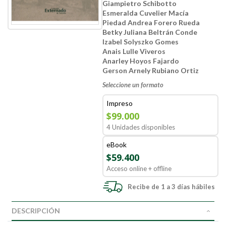
Giampietro Schibotto
Esmeralda Cuvelier Macía
Piedad Andrea Forero Rueda
Betky Juliana Beltrán Conde
Izabel Solyszko Gomes
Anais Lulle Viveros
Anarley Hoyos Fajardo
Gerson Arnely Rubiano Ortiz
Seleccione un formato
Impreso
$99.000
4 Unidades disponibles
eBook
$59.400
Acceso online + offline
Recibe de 1 a 3 días hábiles
DESCRIPCIÓN