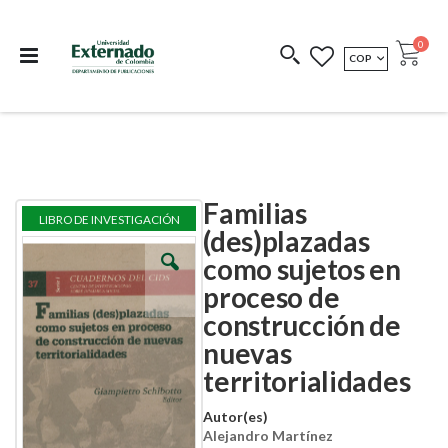
Departamento de
Libros resultado de
Impreso Bajo
publicaciones
investigación
Demanda
publi
0
MONEDA
COP
Cart
COEDICIONES
REDIMIR CÓDIGO
Familias
Skip
Skip
LIBRO DE INVESTIGACIÓN
to
to
(des)plazadas
the
the
como sujetos en
end
beginning
of
of
proceso de
the
the
images
images
construcción de
gallery
gallery
nuevas
territorialidades
Autor(es)
Alejandro Martínez