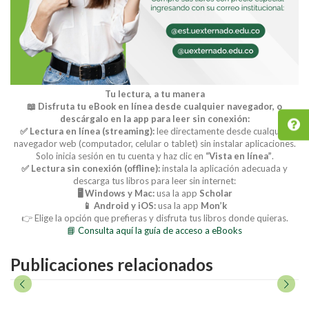
Tu lectura, a tu manera
📖 Disfruta tu eBook en línea desde cualquier navegador, o
descárgalo en la app para leer sin conexión:
✅ Lectura en línea (streaming):
lee directamente desde cualquier
navegador web (computador, celular o tablet) sin instalar aplicaciones.
Solo inicia sesión en tu cuenta y haz clic en
“Vista en línea”
.
✅ Lectura sin conexión (offline):
instala la aplicación adecuada y
descarga tus libros para leer sin internet:
🖥️ Windows y Mac:
usa la app
Scholar
📱 Android y iOS:
usa la app
Mon’k
👉 Elige la opción que prefieras y disfruta tus libros donde quieras.
📘 Consulta aquí la guía de acceso a eBooks
Publicaciones relacionados